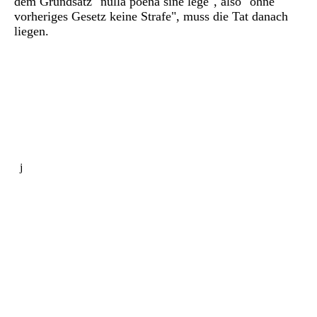
dem Grundsatz "nulla poena sine lege", also "ohne
vorheriges Gesetz keine Strafe", muss die Tat danach
liegen.
j